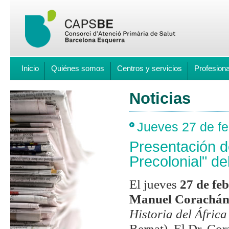
Inicio
Quiénes somos
Centros y servicios
Profesion
Noticias
Jueves 27 de fe
Presentación de
Precolonial" d
El jueves
27 de fe
Manuel Corachá
Historia del Áfric
Bernat). El Dr. Cor