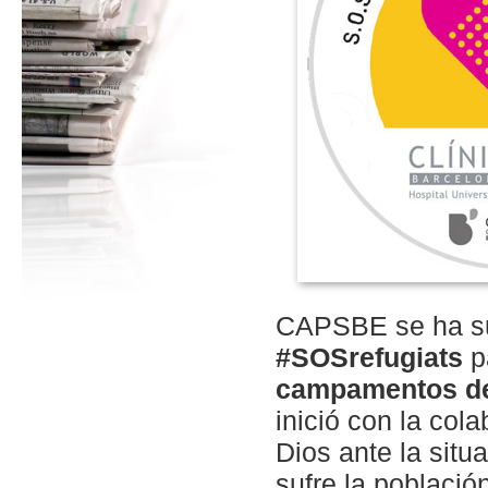
CAPSBE se ha su
#SOSrefugiats
p
campamentos de
inició con la col
Dios ante la situ
sufre la població