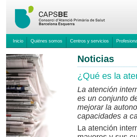
Inicio
Quiénes somos
Centros y servicios
Profesion
Noticias
¿Qué es la ate
La atención inter
es un conjunto d
mejorar la auto
capacidades a c
La atención inte
mayores y sus cu