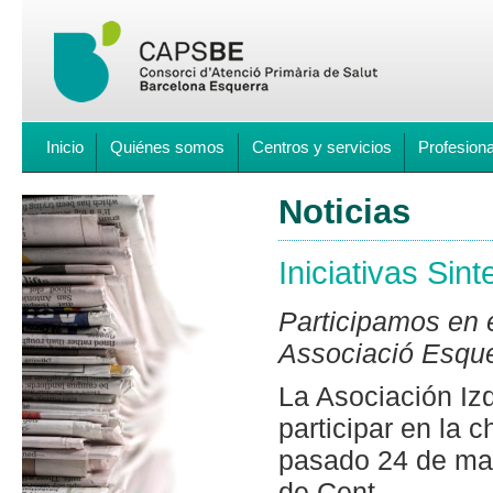
Inicio
Quiénes somos
Centros y servicios
Profesion
Noticias
Iniciativas Si
Participamos en e
Associació Esque
La Asociación Iz
participar en la 
pasado 24 de may
de Cent.