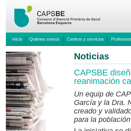
Inicio
Quiénes somos
Centros y servicios
Profesion
Noticias
CAPSBE diseña
reanimación ca
Un equip de CAPS
García y la Dra.
creado y valida
para la población
La iniciativa se 