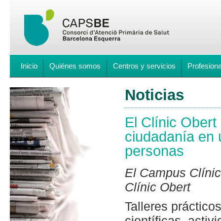
Inicio
Quiénes somos
Centros y servicios
Profesion
Noticias
El Clínic Obert
ciudadanía en 
personas
El Campus Clínic
Clínic Obert
Talleres práctico
científicas, acti