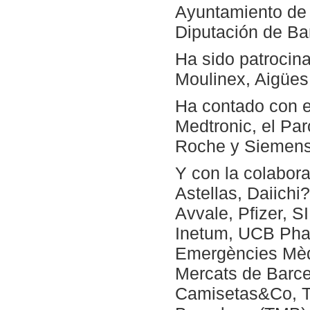
Ayuntamiento de B
Diputación de Bar
Ha sido patrocin
Moulinex, Aigüe
Ha contado con e
Medtronic, el Par
Roche y Siemens
Y con la colabora
Astellas, Daiich
Avvale, Pfizer, S
Inetum, UCB Phar
Emergències Mèdi
Mercats de Barce
Camisetas&Co, Tr