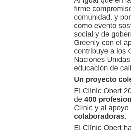
Al igual que en l
firme compromiso 
comunidad, y por 
como evento sost
social y de gober
Greenly con el ap
contribuye a los 
Naciones Unidas r
educación de cali
Un proyecto col
El Clínic Obert 2
de
400 profesio
Clínic y al apoyo
colaboradoras
.
El Clínic Obert h