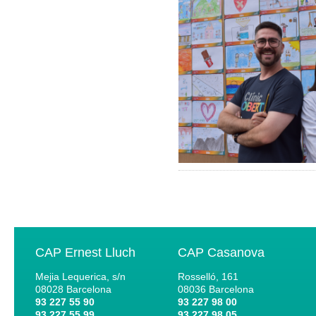
CAP Ernest Lluch
CAP Casanova
Mejia Lequerica, s/n
Rosselló, 161
08028
Barcelona
08036
Barcelona
93 227 55 90
93 227 98 00
93 227 55 99
93 227 98 05