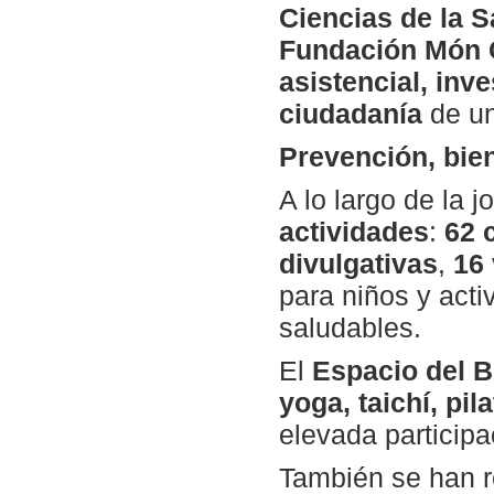
Ciencias de la S
Fundación Món C
asistencial, inv
ciudadanía
de un
Prevención, bien
A lo largo de la 
actividades
:
62 
divulgativas
,
16 
para niños y act
saludables.
El
Espacio del B
yoga, taichí, pi
elevada participac
También se han r