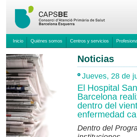
Inicio
Quiénes somos
Centros y servicios
Profesion
Noticias
Jueves, 28 de j
El Hospital San
Barcelona real
dentro del vien
enfermedad ca
Dentro del Progra
instituciones