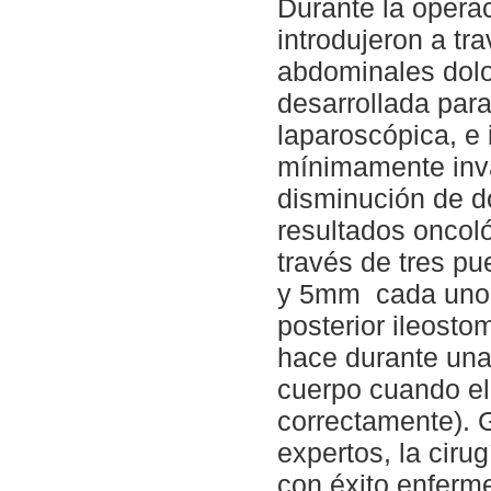
Durante la operac
introdujeron a tr
abdominales dolo
desarrollada para
laparoscópica, e
mínimamente inva
disminución de do
resultados oncol
través de tres p
y 5mm cada uno. 
posterior ileosto
hace durante una 
cuerpo cuando el 
correctamente). G
expertos, la cir
con éxito enferme