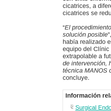
cicatrices, a dif
cicatrices se red
“
El procedimiento
solución posible
”
había realizado e
equipo del Clíni
extrapolable a fu
de intervención, 
técnica MANOS co
concluye.
Información re
Surgical End