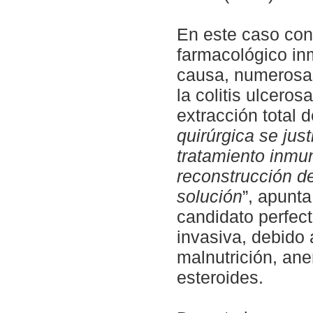
En este caso conc
farmacológico i
causa, numerosas
la colitis ulceros
extracción total 
quirúrgica se just
tratamiento inmun
reconstrucción d
solución
”, apunta
candidato perfec
invasiva, debido
malnutrición, ane
esteroides.