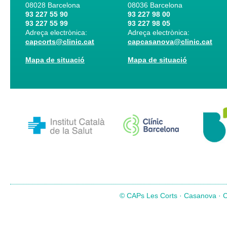
08028
Barcelona
08036
Barcelona
93 227 55 90
93 227 98 00
93 227 55 99
93 227 98 05
Adreça electrònica:
Adreça electrònica:
capcorts@clinic.cat
capcasanova@clinic.cat
Mapa de situació
Mapa de situació
© CAPs Les Corts · Casanova · Co