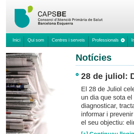
Inici
Qui som
Centres i serveis
Professionals
I
Notícies
28 de juliol: 
El 28 de Juliol cel
un dia que sota el
diagnosticar, tract
informar i prevenir
el seu objectiu: eli
[+] Continueu llegin