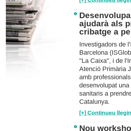
Desenvolupam
ajudarà als p
cribatge a p
Investigadors de l'
Barcelona (ISGloba
"La Caixa", i de l'
Atenció Primària 
amb professionals
desenvolupat una e
sanitaris a prendr
Catalunya.
[+] Continueu llegin
Nou worksho