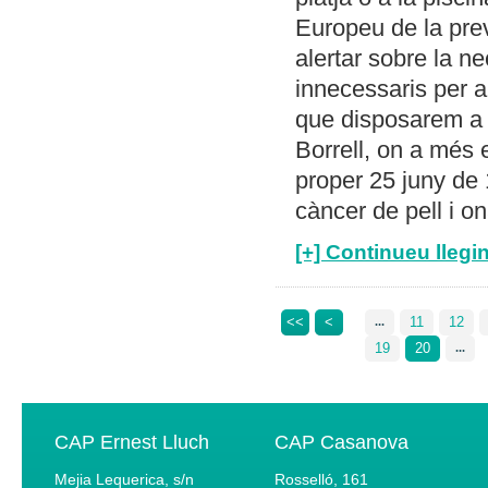
Europeu de la prev
alertar sobre la n
innecessaris per a
que disposarem a 
Borrell, on a més 
proper 25 juny de 
càncer de pell i o
[+] Continueu llegin
<<
<
11
12
...
19
20
...
CAP Ernest Lluch
CAP Casanova
Mejia Lequerica, s/n
Rosselló, 161