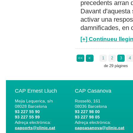
precedents arran 
Davant d'aquesta s
activar una respo
damnificades, en 
[+] Continueu llegin
<<
<
1
2
3
4
de 29 pàgines
CAP Ernest Lluch
CAP Casanova
Mejia Lequerica, s/n
Rosselló, 161
08028
Barcelona
08036
Barcelona
93 227 55 90
93 227 98 00
93 227 55 99
93 227 98 05
Adreça electrònica:
Adreça electrònica:
capcorts@clinic.cat
capcasanova@clinic.cat