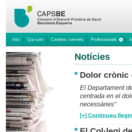
Inici
Qui som
Centres i serveis
Professionals
I
Notícies
Dolor crònic
El Departament de
centrada en el dol
necessàries”
[+] Continueu llegin
El Col·legi 