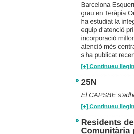
Barcelona Esquerr
grau en Teràpia Oc
ha estudiat la int
equip d'atenció pr
incorporació millor
atenció més centra
s'ha publicat rec
[+] Continueu llegin
25N
El CAPSBE s'adher
[+] Continueu llegin
Residents de
Comunitària 