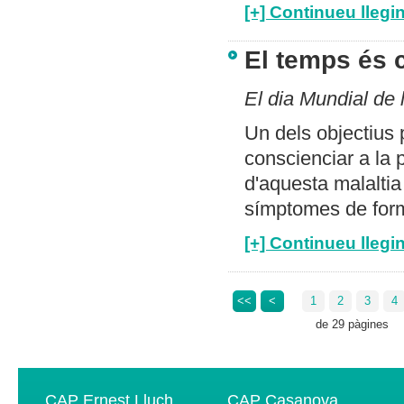
[+] Continueu llegin
El temps és c
El dia Mundial de 
Un dels objectius 
conscienciar a la 
d'aquesta malaltia
símptomes de form
[+] Continueu llegin
<<
<
1
2
3
4
de 29 pàgines
CAP Ernest Lluch
CAP Casanova