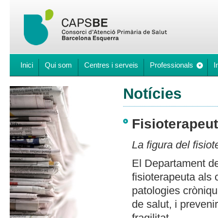
Inici
Qui som
Centres i serveis
Professionals
I
Notícies
Fisioterapeu
La figura del fisio
El Departament de 
fisioterapeuta als
patologies cròniq
de salut, i preveni
fragilitat.