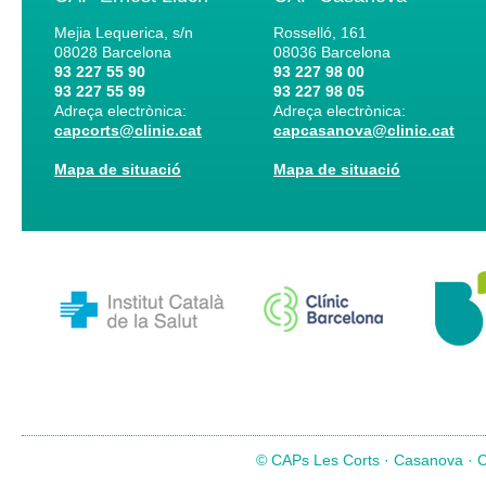
Mejia Lequerica, s/n
Rosselló, 161
08028
Barcelona
08036
Barcelona
93 227 55 90
93 227 98 00
93 227 55 99
93 227 98 05
Adreça electrònica:
Adreça electrònica:
capcorts@clinic.cat
capcasanova@clinic.cat
Mapa de situació
Mapa de situació
© CAPs Les Corts · Casanova · Co