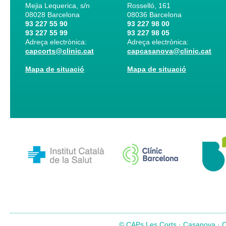
Mejia Lequerica, s/n
Rosselló, 161
08028
Barcelona
08036
Barcelona
93 227 55 90
93 227 98 00
93 227 55 99
93 227 98 05
Adreça electrònica:
Adreça electrònica:
capcorts@clinic.cat
capcasanova@clinic.cat
Mapa de situació
Mapa de situació
© CAPs Les Corts · Casanova · Co