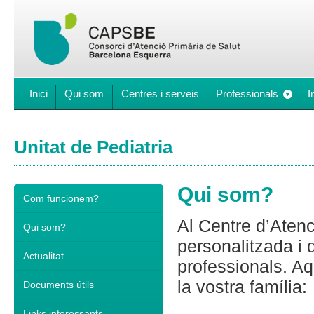
Inici
Qui som
Centres i serveis
Professionals
I
Unitat de Pediatria
Qui som?
Com funcionem?
Al Centre d’Atenc
Qui som?
personalitzada i 
Actualitat
professionals. Aq
la vostra família:
Documents útils
Links interessants