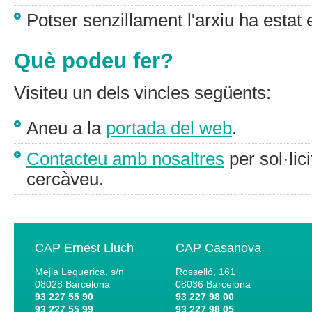
Potser senzillament l'arxiu ha estat 
Què podeu fer?
Visiteu un dels vincles següents:
Aneu a la
portada del web
.
Contacteu amb nosaltres
per sol·lic
cercàveu.
CAP Ernest Lluch
CAP Casanova
Mejia Lequerica, s/n
Rosselló, 161
08028
Barcelona
08036
Barcelona
93 227 55 90
93 227 98 00
93 227 55 99
93 227 98 05