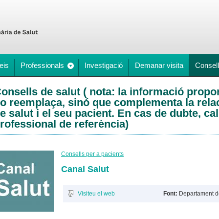
eis
Professionals
Investigació
Demanar visita
Consell
onsells de salut ( nota: la informació propo
o reemplaça, sinó que complementa la relac
e salut i el seu pacient. En cas de dubte, ca
rofessional de referència)
Consells per a pacients
Canal Salut
Visiteu el web
Font:
Departament d