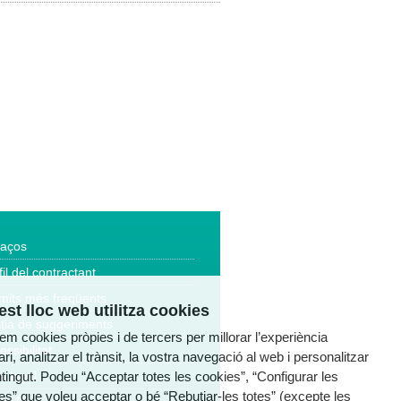
laços
fil del contractant
mits més freqüents
st lloc web utilitza cookies
tia de suggeriments
tzem cookies pròpies i de tercers per millorar l’experiència
essibilitat
ri, analitzar el trànsit, la vostra navegació al web i personalitzar
ntingut. Podeu “Acceptar totes les cookies”, “Configurar les
a legal
es” que voleu acceptar o bé “Rebutjar-les totes” (excepte les