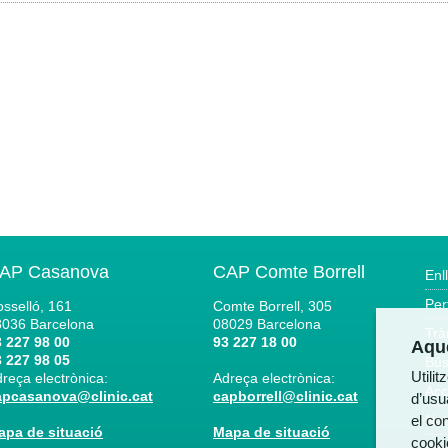
AP Casanova
CAP Comte Borrell
Enl
Per
sselló, 161
Comte Borrell, 305
8036
Barcelona
08029
Barcelona
Trà
 227 98 00
93 227 18 00
Aque
 227 98 05
Bús
Utili
reça electrònica:
Adreça electrònica:
Acc
apcasanova@clinic.cat
capborrell@clinic.cat
d’usua
el co
Not
apa de situació
Mapa de situació
cooki