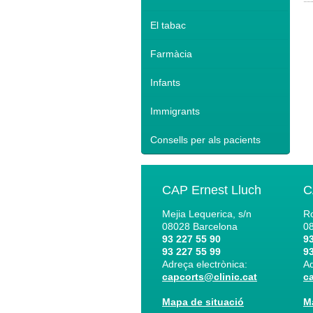
El tabac
Farmàcia
Infants
Immigrants
Consells per als pacients
CAP Ernest Lluch
C
Mejia Lequerica, s/n
Ro
08028
Barcelona
0
93 227 55 90
93
93 227 55 99
93
Adreça electrònica:
Ad
capcorts@clinic.cat
c
Mapa de situació
M