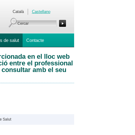
Català
Castellano
s de salut
Contacte
rcionada en el lloc web
ió entre el professional
l consultar amb el seu
e Salut