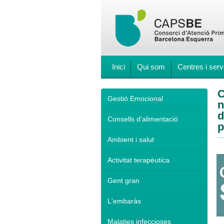
Inici
Qui som
Centres i serv
C
Gestió Emocional
n
d
Consells d'alimentació
p
Ambient i salut
Activitat terapèutica
Gent gran
L'embaràs
Malaties infeccioses