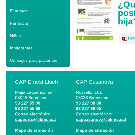
¿Qu
posi
El tabaco
hija
Farmacia
Niños
Des
Inmigrantes
Consejos para pacientes
CAP Ernest Lluch
CAP Casanova
Mejia Lequerica, s/n
Rosselló, 161
08028
Barcelona
08036
Barcelona
93 227 55 90
93 227 98 00
93 227 55 99
93 227 98 05
Correo electrónico:
Correo electrónico:
capcorts@clinic.cat
capcasanova@clinic.cat
Mapa de situación
Mapa de situación