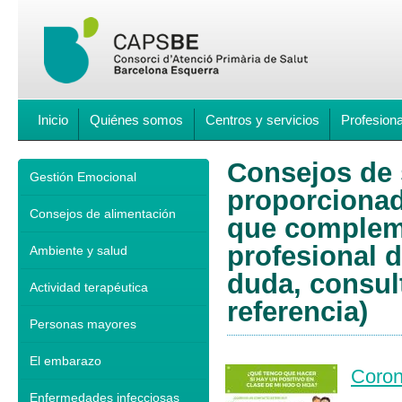
Inicio
Quiénes somos
Centros y servicios
Profesion
Consejos de s
Gestión Emocional
proporcionad
Consejos de alimentación
que compleme
profesional d
Ambiente y salud
duda, consul
Actividad terapéutica
referencia)
Personas mayores
El embarazo
Coron
Enfermedades infecciosas