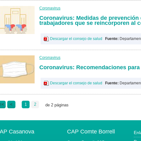
Coronavirus
Coronavirus: Medidas de prevención 
trabajadores que se reincorporen al c
Descargar el consejo de salud
Fuente:
Departament
Coronavirus
Coronavirus: Recomendaciones para e
Descargar el consejo de salud
Fuente:
Departament
<<
<
1
2
de 2 páginas
AP Casanova
CAP Comte Borrell
Enl