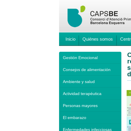
Inicio
Quiénes somos
Centr
C
Gestión Emocional
r
s
Consejos de alimentación
d
Ambiente y salud
Actividad terapéutica
Personas mayores
El embarazo
Enfermedades infecciosas