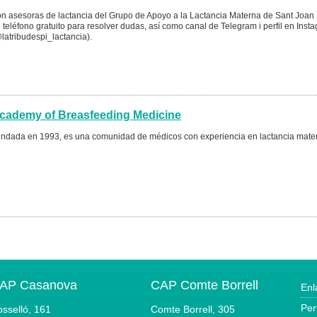
n asesoras de lactancia del Grupo de Apoyo a la Lactancia Materna de Sant Joan
 teléfono gratuito para resolver dudas, así como canal de Telegram i perfil en Inst
latribudespi_lactancia).
cademy of Breasfeeding Medicine
ndada en 1993, es una comunidad de médicos con experiencia en lactancia mate
AP Casanova
CAP Comte Borrell
Enl
Per
sselló, 161
Comte Borrell, 305