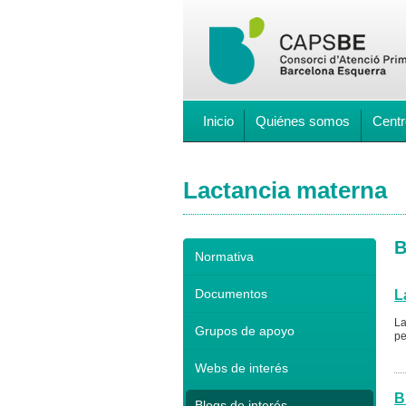
Inicio
Quiénes somos
Centr
Lactancia materna
B
Normativa
Documentos
L
La
Grupos de apoyo
pe
Webs de interés
B
Blogs de interés