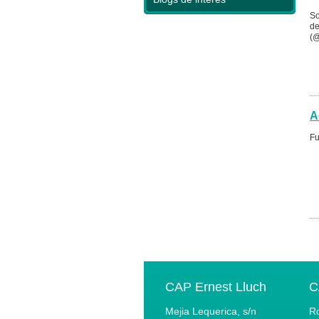
So
de
(@
A
Fu
CAP Ernest Lluch
C
Mejia Lequerica, s/n
Ro