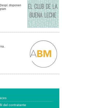
 Despí. disponen
agram
rna.
aces
fil del contratante