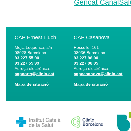
Gencat CanalSalu
CAP Ernest Lluch
CAP Casanova
Mejia Lequerica, s/n
Rosselló, 161
08028
Barcelona
08036
Barcelona
93 227 55 90
93 227 98 00
93 227 55 99
93 227 98 05
Adreça electrònica:
Adreça electrònica:
capcorts@clinic.cat
capcasanova@clinic.cat
Mapa de situació
Mapa de situació