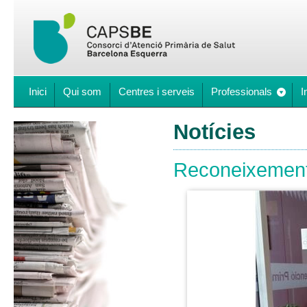
Inici
Qui som
Centres i serveis
Professionals
I
Notícies
Reconeixement