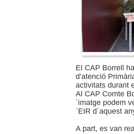
El CAP Borrell h
d'atenció Primàr
activitats durant
Al CAP Comte Borr
´imatge podem ve
´EIR d´aquest any
A part, es van rea