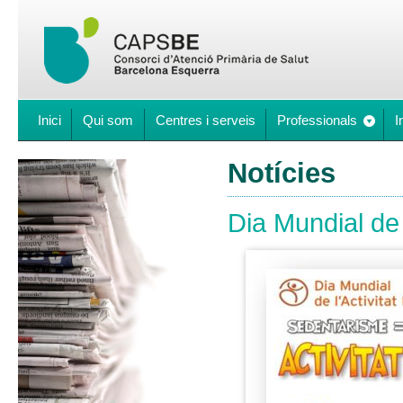
Inici
Qui som
Centres i serveis
Professionals
I
Notícies
Dia Mundial de l