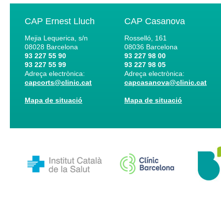
CAP Ernest Lluch
CAP Casanova
Mejia Lequerica, s/n
Rosselló, 161
08028
Barcelona
08036
Barcelona
93 227 55 90
93 227 98 00
93 227 55 99
93 227 98 05
Adreça electrònica:
Adreça electrònica:
capcorts@clinic.cat
capcasanova@clinic.cat
Mapa de situació
Mapa de situació