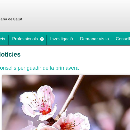
eis
Professionals
Investigació
Demanar visita
Consell
otícies
onsells per guadir de la primavera