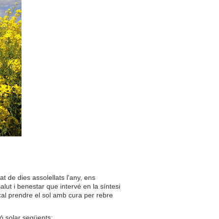
 de dies assolellats l'any, ens
lut i benestar que intervé en la síntesi
 cal prendre el sol amb cura per rebre
ió solar següents: