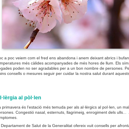
oc a poc veiem com el fred ens abandona i anem deixant abrics i bufan
emperatures més càlides acompanyades de més hores de llum. Els símp
egades poden no ser agradables per a un bon nombre de persones. Per
ins consells o mesures seguir per cuidar la nostra salut durant aquest
l·lèrgia al pòl·len
 primavera és l'estació més temuda per als al·lèrgics al pol·len, un m
rsones. Congestió nasal, esternuts, llagrimeig, enrogiment dels ulls..
ímptomes.
 Departament de Salut de la Generalitat ofereix vuit consells per afrontar