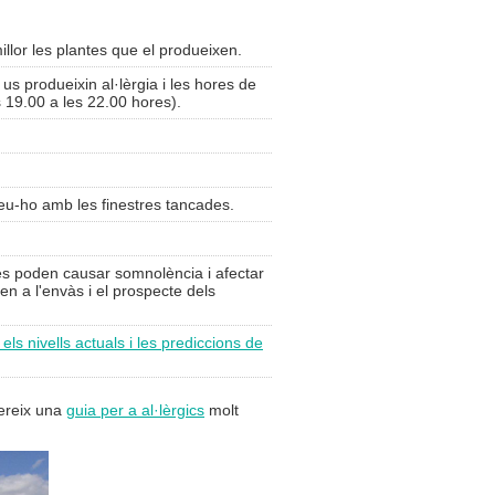
illor les plantes que el produeixen.
e us produeixin al·lèrgia i les hores de
 19.00 a les 22.00 hores).
feu-ho amb les finestres tancades.
ies poden causar somnolència i afectar
en a l'envàs i el prospecte dels
 els nivells actuals i les prediccions de
fereix una
guia per a al·lèrgics
molt