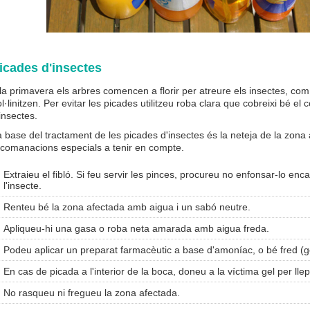
icades d'insectes
la primavera els arbres comencen a florir per atreure els insectes, com 
l·linitzen. Per evitar les picades utilitzeu roba clara que cobreixi bé e
insectes.
 base del tractament de les picades d'insectes és la neteja de la zona a
ecomanacions especials a tenir en compte.
Extraieu el fibló. Si feu servir les pinces, procureu no enfonsar-lo en
l'insecte.
Renteu bé la zona afectada amb aigua i un sabó neutre.
Apliqueu-hi una gasa o roba neta amarada amb aigua freda.
Podeu aplicar un preparat farmacèutic a base d'amoníac, o bé fred (ge
En cas de picada a l'interior de la boca, doneu a la víctima gel per llep
No rasqueu ni fregueu la zona afectada.