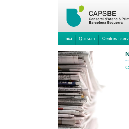
Inici
Qui som
Centres i serv
N
C