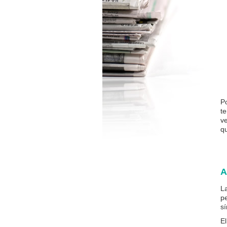
P
t
v
qu
A
La
pe
s
El