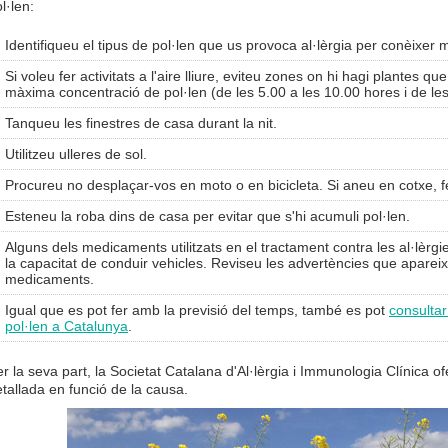
l·len:
Identifiqueu el tipus de pol·len que us provoca al·lèrgia per conèixer m
Si voleu fer activitats a l'aire lliure, eviteu zones on hi hagi plantes qu
màxima concentració de pol·len (de les 5.00 a les 10.00 hores i de les
Tanqueu les finestres de casa durant la nit.
Utilitzeu ulleres de sol.
Procureu no desplaçar-vos en moto o en bicicleta. Si aneu en cotxe, 
Esteneu la roba dins de casa per evitar que s'hi acumuli pol·len.
Alguns dels medicaments utilitzats en el tractament contra les al·lèrg
la capacitat de conduir vehicles. Reviseu les advertències que apareix
medicaments.
Igual que es pot fer amb la previsió del temps, també es pot
consultar
pol·len a Catalunya
.
r la seva part, la Societat Catalana d'Al·lèrgia i Immunologia Clínica o
tallada en funció de la causa.