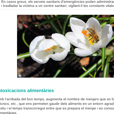
En casos greus, els serveis sanitaris d'emergències poden administrar l
i traslladar la víctima a un centre sanitari, vigilant-li les constants vitals
ntoxicacions alimentàries
mb l'arribada del bon temps, augmenta el nombre de menjars que es fan
ícnics, etc., que ens permeten gaudir dels aliments en un entorn agra
estiu i el temps transcorregut entre que es prepara el menjar i es cons
imentàries.