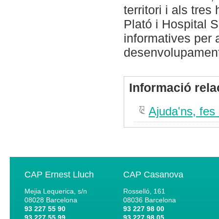
territori i als tre
Plató i Hospital S
informatives per 
desenvolupament
Informació rel
Ajuda'ns, fes 
CAP Ernest Lluch
CAP Casanova
Mejia Lequerica, s/n
Rosselló, 161
08028
Barcelona
08036
Barcelona
93 227 55 90
93 227 98 00
93 227 55 99
93 227 98 05