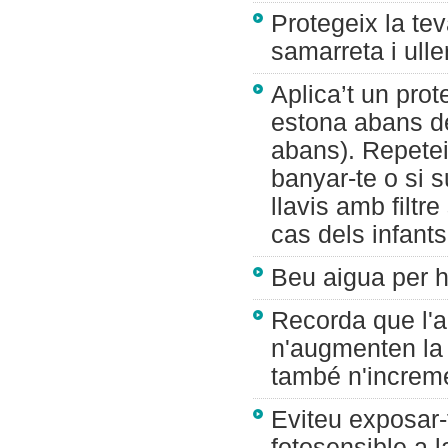
Protegeix la teva
samarreta i ulle
Aplica’t un prot
estona abans de 
abans). Repetei
banyar-te o si 
llavis amb filtr
cas dels infants
Beu aigua per hi
Recorda que l'ai
n'augmenten la i
també n'increme
Eviteu exposar-
fotosensible a l