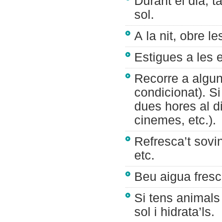
Durant el dia, t
sol.
A la nit, obre l
Estigues a les 
Recorre a algun 
condicionat). S
dues hores al di
cinemes, etc.).
Refresca’t sovi
etc.
Beu aigua fresc
Si tens animals
sol i hidrata’ls.