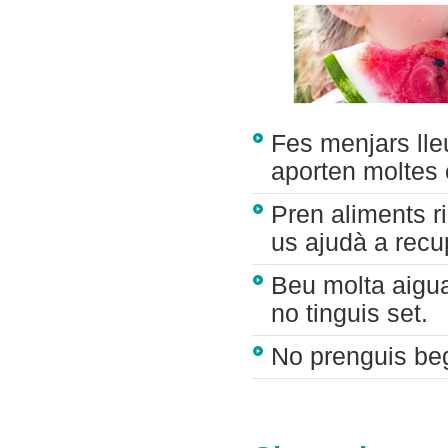
Fes menjars lleu
aporten moltes c
Pren aliments ri
us ajudà a recu
Beu molta aigua 
no tinguis set.
No prenguis be