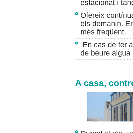
estacionat i tan
Ofereix contínu
els demanin. En
més freqüent.
En cas de fer act
de beure aigua 
A casa, contr