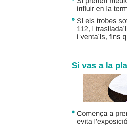
Si prenen medic
influir en la ter
Si els trobes so
112, i trasllada
i venta’ls, fins 
Si vas a la pla
Comença a prend
evita l'exposici