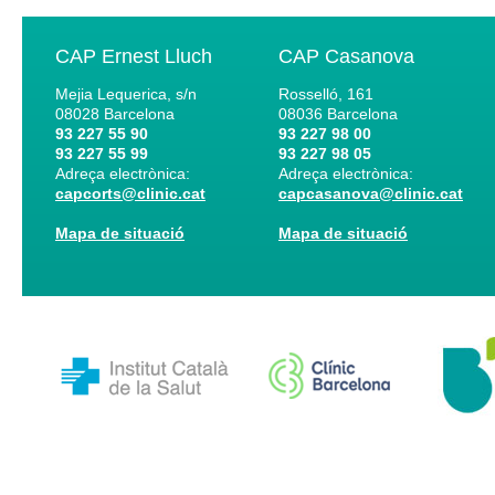
CAP Ernest Lluch
CAP Casanova
Mejia Lequerica, s/n
Rosselló, 161
08028
Barcelona
08036
Barcelona
93 227 55 90
93 227 98 00
93 227 55 99
93 227 98 05
Adreça electrònica:
Adreça electrònica:
capcorts@clinic.cat
capcasanova@clinic.cat
Mapa de situació
Mapa de situació