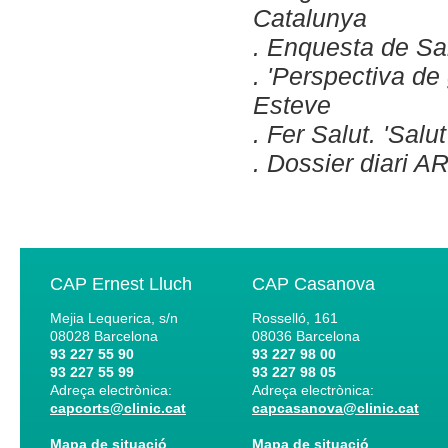
Catalunya
. Enquesta de Sa
. 'Perspectiva de
Esteve
. Fer Salut. 'Salu
. Dossier diari A
CAP Ernest Lluch
CAP Casanova
Mejia Lequerica, s/n
Rosselló, 161
08028
Barcelona
08036
Barcelona
93 227 55 90
93 227 98 00
93 227 55 99
93 227 98 05
Adreça electrònica:
Adreça electrònica:
capcorts@clinic.cat
capcasanova@clinic.cat
Mapa de situació
Mapa de situació