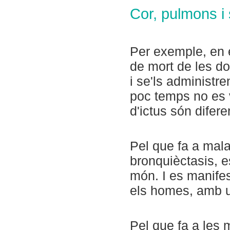
Cor, pulmons i 
Per exemple, en e
de mort de les d
i se'ls administr
poc temps no es 
d'ictus són difer
Pel que fa a mala
bronquièctasis, e
món. I es manife
els homes, amb un
Pel que fa a les 