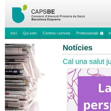
Inici
Qui som
Centres i serveis
Professionals
I
Notícies
Cal una salut j