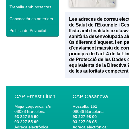
Treballa amb nosaltres
Convocatòries anteriors
Les adreces de correu elec
de Salut de l’Eixample i Ge
Política de Privacitat
llista amb finalitats exclu
sanitària desenvolupada als 
ús diferent d’aquest, i en p
d’enviament massiu de corr
principis de l’art. 4 de la 
de Protecció de les Dades d
equivalents de la Directiva
de les autoritats competent
CAP Ernest Lluch
CAP Casanova
Mejia Lequerica, s/n
Rosselló, 161
08028
Barcelona
08036
Barcelona
93 227 55 90
93 227 98 00
93 227 55 99
93 227 98 05
Adreça electrònica:
Adreça electrònica: