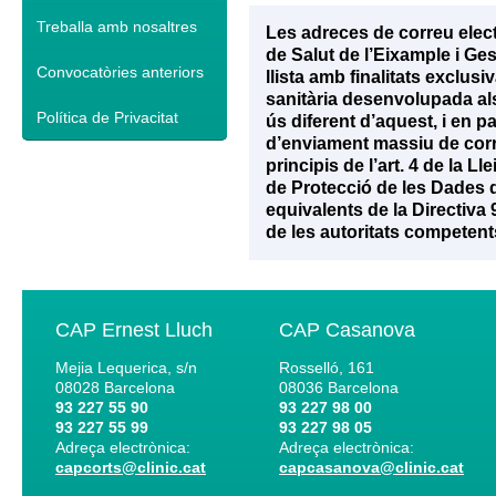
Treballa amb nosaltres
Les adreces de correu elec
de Salut de l’Eixample i Ge
Convocatòries anteriors
llista amb finalitats exclu
sanitària desenvolupada als 
Política de Privacitat
ús diferent d’aquest, i en p
d’enviament massiu de corr
principis de l’art. 4 de la 
de Protecció de les Dades d
equivalents de la Directiva
de les autoritats competent
CAP Ernest Lluch
CAP Casanova
Mejia Lequerica, s/n
Rosselló, 161
08028
Barcelona
08036
Barcelona
93 227 55 90
93 227 98 00
93 227 55 99
93 227 98 05
Adreça electrònica:
Adreça electrònica:
capcorts@clinic.cat
capcasanova@clinic.cat