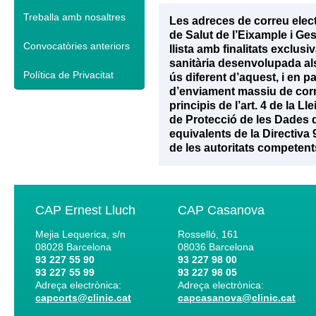
Treballa amb nosaltres
Les adreces de correu elec
de Salut de l’Eixample i Ge
Convocatòries anteriors
llista amb finalitats exclu
sanitària desenvolupada als 
Política de Privacitat
ús diferent d’aquest, i en p
d’enviament massiu de corr
principis de l’art. 4 de la 
de Protecció de les Dades d
equivalents de la Directiva
de les autoritats competent
CAP Ernest Lluch
CAP Casanova
Mejia Lequerica, s/n
Rosselló, 161
08028
Barcelona
08036
Barcelona
93 227 55 90
93 227 98 00
93 227 55 99
93 227 98 05
Adreça electrònica:
Adreça electrònica:
capcorts@clinic.cat
capcasanova@clinic.cat