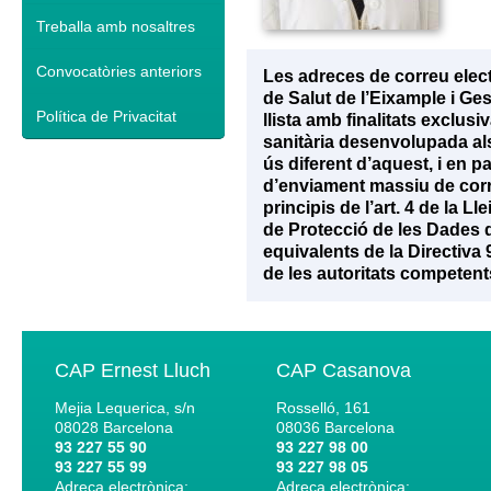
Treballa amb nosaltres
Convocatòries anteriors
Les adreces de correu elec
de Salut de l’Eixample i Ge
Política de Privacitat
llista amb finalitats exclu
sanitària desenvolupada als 
ús diferent d’aquest, i en p
d’enviament massiu de corr
principis de l’art. 4 de la 
de Protecció de les Dades d
equivalents de la Directiva
de les autoritats competent
CAP Ernest Lluch
CAP Casanova
Mejia Lequerica, s/n
Rosselló, 161
08028
Barcelona
08036
Barcelona
93 227 55 90
93 227 98 00
93 227 55 99
93 227 98 05
Adreça electrònica:
Adreça electrònica: