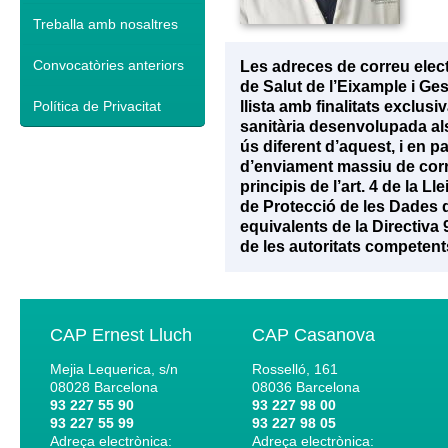
Treballa amb nosaltres
Convocatòries anteriors
Les adreces de correu elec
de Salut de l’Eixample i Ge
Política de Privacitat
llista amb finalitats exclu
sanitària desenvolupada als 
ús diferent d’aquest, i en p
d’enviament massiu de corr
principis de l’art. 4 de la 
de Protecció de les Dades d
equivalents de la Directiva
de les autoritats competent
CAP Ernest Lluch
CAP Casanova
Mejia Lequerica, s/n
Rosselló, 161
08028
Barcelona
08036
Barcelona
93 227 55 90
93 227 98 00
93 227 55 99
93 227 98 05
Adreça electrònica:
Adreça electrònica: