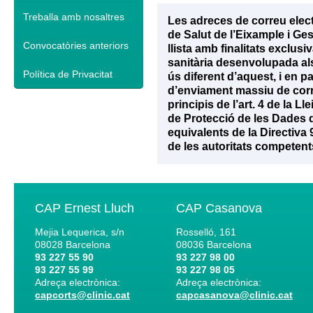
Treballa amb nosaltres
Les adreces de correu elec
de Salut de l’Eixample i Ge
Convocatòries anteriors
llista amb finalitats exclu
sanitària desenvolupada als 
Política de Privacitat
ús diferent d’aquest, i en p
d’enviament massiu de corr
principis de l’art. 4 de la 
de Protecció de les Dades d
equivalents de la Directiva
de les autoritats competent
CAP Ernest Lluch
CAP Casanova
Mejia Lequerica, s/n
Rosselló, 161
08028
Barcelona
08036
Barcelona
93 227 55 90
93 227 98 00
93 227 55 99
93 227 98 05
Adreça electrònica:
Adreça electrònica:
capcorts@clinic.cat
capcasanova@clinic.cat