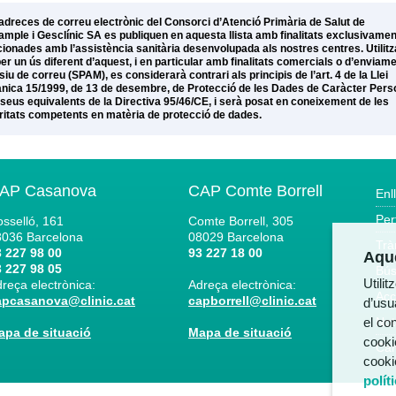
adreces de correu electrònic del Consorci d’Atenció Primària de Salut de
xample i Gesclínic SA es publiquen en aquesta llista amb finalitats exclusivamen
cionades amb l’assistència sanitària desenvolupada als nostres centres. Utilitz
per un ús diferent d’aquest, i en particular amb finalitats comercials o d’enviam
iu de correu (SPAM), es considerarà contrari als principis de l’art. 4 de la Llei
nica 15/1999, de 13 de desembre, de Protecció de les Dades de Caràcter Pers
s seus equivalents de la Directiva 95/46/CE, i serà posat en coneixement de les
ritats competents en matèria de protecció de dades.
AP Casanova
CAP Comte Borrell
Enl
Per
sselló, 161
Comte Borrell, 305
8036
Barcelona
08029
Barcelona
Trà
 227 98 00
93 227 18 00
Aque
 227 98 05
Bús
Utili
reça electrònica:
Adreça electrònica:
Acc
apcasanova@clinic.cat
capborrell@clinic.cat
d’usua
el co
Not
apa de situació
Mapa de situació
cooki
Can
cooki
polít