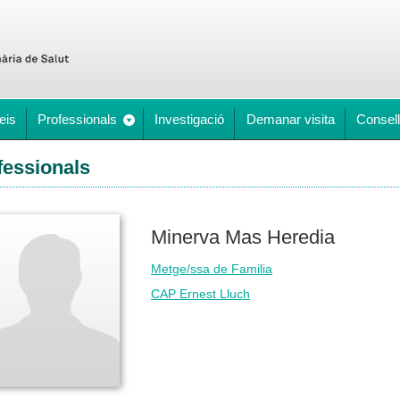
eis
Professionals
Investigació
Demanar visita
Consell
fessionals
Minerva Mas Heredia
Metge/ssa de Familia
CAP Ernest Lluch