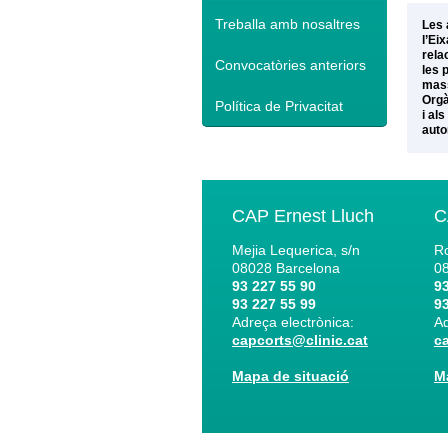
Treballa amb nosaltres
Les 
l’Ei
rela
Convocatòries anteriors
les 
mass
Orgà
Política de Privacitat
i al
auto
CAP Ernest Lluch
C
Mejia Lequerica, s/n
Ro
08028
Barcelona
0
93 227 55 90
93
93 227 55 99
93
Adreça electrònica:
Ad
capcorts@clinic.cat
c
Mapa de situació
M