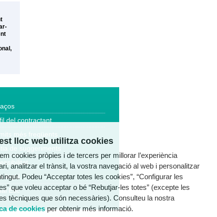
t
ar-
ent
onal,
laços
fil del contractant
mits més freqüents
st lloc web utilitza cookies
tia de suggeriments
tzem cookies pròpies i de tercers per millorar l’experiència
essibilitat
ri, analitzar el trànsit, la vostra navegació al web i personalitzar
ntingut. Podeu “Acceptar totes les cookies”, “Configurar les
a legal
es” que voleu acceptar o bé “Rebutjar-les totes” (excepte les
al Ètic
es tècniques que són necessàries). Consulteu la nostra
ica de cookies
per obtenir més informació.