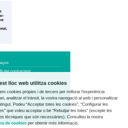
t
ar-
ent
onal,
laços
fil del contractant
mits més freqüents
st lloc web utilitza cookies
tia de suggeriments
tzem cookies pròpies i de tercers per millorar l’experiència
essibilitat
ri, analitzar el trànsit, la vostra navegació al web i personalitzar
ntingut. Podeu “Acceptar totes les cookies”, “Configurar les
a legal
es” que voleu acceptar o bé “Rebutjar-les totes” (excepte les
al Ètic
es tècniques que són necessàries). Consulteu la nostra
ica de cookies
per obtenir més informació.