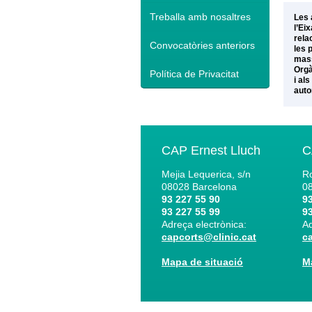
Treballa amb nosaltres
Les 
l’Ei
rela
Convocatòries anteriors
les 
mass
Orgà
Política de Privacitat
i al
auto
CAP Ernest Lluch
C
Mejia Lequerica, s/n
Ro
08028
Barcelona
0
93 227 55 90
93
93 227 55 99
93
Adreça electrònica:
Ad
capcorts@clinic.cat
c
Mapa de situació
M