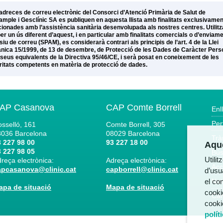
adreces de correu electrònic del Consorci d’Atenció Primària de Salut de
xample i Gesclínic SA es publiquen en aquesta llista amb finalitats exclusivamen
cionades amb l’assistència sanitària desenvolupada als nostres centres. Utilitz
per un ús diferent d’aquest, i en particular amb finalitats comercials o d’enviam
iu de correu (SPAM), es considerarà contrari als principis de l’art. 4 de la Llei
nica 15/1999, de 13 de desembre, de Protecció de les Dades de Caràcter Pers
s seus equivalents de la Directiva 95/46/CE, i serà posat en coneixement de les
ritats competents en matèria de protecció de dades.
AP Casanova
CAP Comte Borrell
Enl
Per
sselló, 161
Comte Borrell, 305
8036
Barcelona
08029
Barcelona
Trà
 227 98 00
93 227 18 00
Aque
 227 98 05
Bús
Utili
reça electrònica:
Adreça electrònica:
Acc
apcasanova@clinic.cat
capborrell@clinic.cat
d’usua
el co
Not
apa de situació
Mapa de situació
cooki
Can
cooki
polít