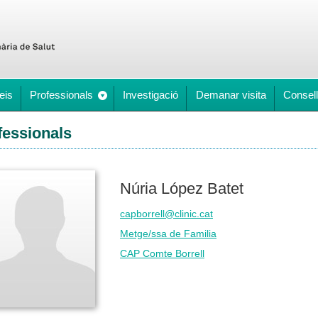
eis
Professionals
Investigació
Demanar visita
Consell
fessionals
Núria López Batet
capborrell@clinic.cat
Metge/ssa de Familia
CAP Comte Borrell