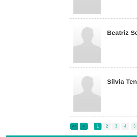
Beatriz Se
Sílvia Te
<<
<
1
2
3
4
5