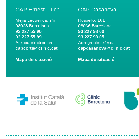
CAP Ernest Lluch
CAP Casanova
Mejia Lequerica, s/n
Rosselló, 161
08028
Barcelona
08036
Barcelona
93 227 55 90
93 227 98 00
93 227 55 99
93 227 98 05
Adreça electrònica:
Adreça electrònica:
capcorts@clinic.cat
capcasanova@clinic.cat
Mapa de situació
Mapa de situació