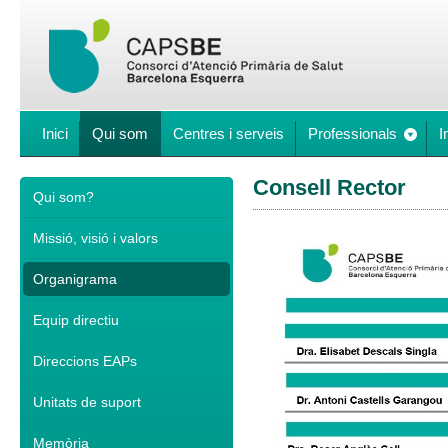
Inici
Qui som
Centres i serveis
Professionals
I
Consell Rector
Qui som?
Missió, visió i valors
Organigrama
Equip directiu
Direccions EAPs
Unitats de suport
Memòria