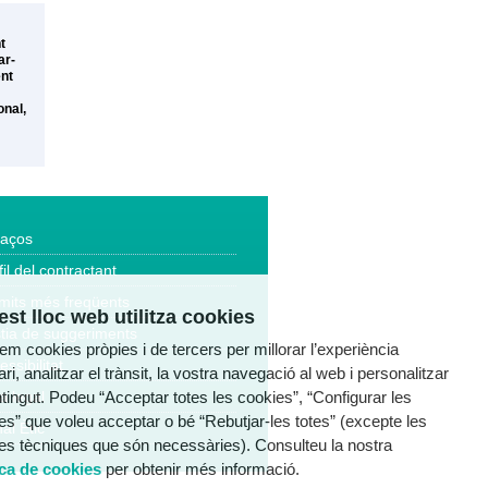
t
ar-
ent
onal,
laços
fil del contractant
mits més freqüents
st lloc web utilitza cookies
tia de suggeriments
tzem cookies pròpies i de tercers per millorar l’experiència
essibilitat
ri, analitzar el trànsit, la vostra navegació al web i personalitzar
ntingut. Podeu “Acceptar totes les cookies”, “Configurar les
a legal
es” que voleu acceptar o bé “Rebutjar-les totes” (excepte les
al Ètic
es tècniques que són necessàries). Consulteu la nostra
ica de cookies
per obtenir més informació.