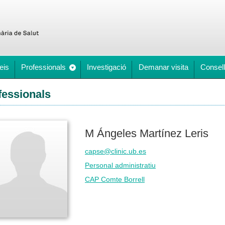
eis
Professionals
Investigació
Demanar visita
Consell
fessionals
M Ángeles Martínez Leris
capse@clinic.ub.es
Personal administratiu
CAP Comte Borrell