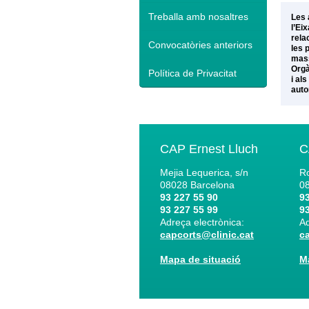
Treballa amb nosaltres
Les 
l’Ei
rela
Convocatòries anteriors
les 
mass
Orgà
Política de Privacitat
i al
auto
CAP Ernest Lluch
C
Mejia Lequerica, s/n
Ro
08028
Barcelona
0
93 227 55 90
93
93 227 55 99
93
Adreça electrònica:
Ad
capcorts@clinic.cat
c
Mapa de situació
M