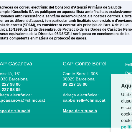
adreces de correu electrònic del Consorci d’Atenció Primària de Salut de
xample i Gesclínic SA es publiquen en aquesta llista amb finalitats exclusivamen
cionades amb l’assistència sanitària desenvolupada als nostres centres. Utilitz
per un ús diferent d’aquest, i en particular amb finalitats comercials o d’enviam
iu de correu (SPAM), es considerarà contrari als principis de l’art. 4 de la Llei
nica 15/1999, de 13 de desembre, de Protecció de les Dades de Caràcter Pers
s seus equivalents de la Directiva 95/46/CE, i serà posat en coneixement de les
ritats competents en matèria de protecció de dades.
AP Casanova
CAP Comte Borrell
Enl
Per
sselló, 161
Comte Borrell, 305
8036
Barcelona
08029
Barcelona
Trà
 227 98 00
93 227 18 00
Aque
 227 98 05
Bús
Utili
reça electrònica:
Adreça electrònica:
Acc
apcasanova@clinic.cat
capborrell@clinic.cat
d’usua
el co
Not
apa de situació
Mapa de situació
cooki
Can
cooki
polít