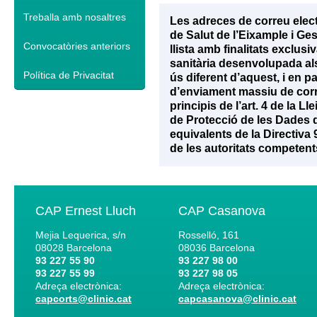
Treballa amb nosaltres
Les adreces de correu elec
de Salut de l’Eixample i Ge
Convocatòries anteriors
llista amb finalitats exclu
sanitària desenvolupada als 
Política de Privacitat
ús diferent d’aquest, i en p
d’enviament massiu de corr
principis de l’art. 4 de la 
de Protecció de les Dades d
equivalents de la Directiva
de les autoritats competent
CAP Ernest Lluch
CAP Casanova
Mejia Lequerica, s/n
Rosselló, 161
08028
Barcelona
08036
Barcelona
93 227 55 90
93 227 98 00
93 227 55 99
93 227 98 05
Adreça electrònica:
Adreça electrònica:
capcorts@clinic.cat
capcasanova@clinic.cat