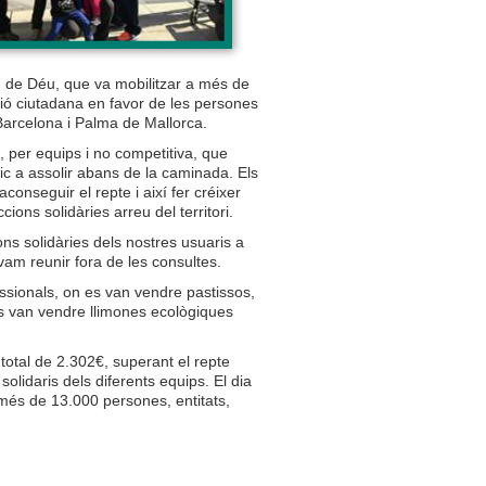
n de Déu, que va mobilitzar a més de
ció ciutadana en favor de les persones
Barcelona i Palma de Mallorca.
 per equips i no competitiva, que
ic a assolir abans de la caminada. Els
conseguir el repte i així fer créixer
ions solidàries arreu del territori.
ons solidàries dels nostres usuaris a
vam reunir fora de les consultes.
sionals, on es van vendre pastissos,
 es van vendre llimones ecològiques
total de 2.302€, superant el repte
olidaris dels diferents equips. El dia
 més de 13.000 persones, entitats,