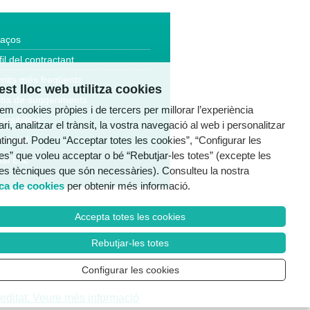
laços
fil del contractant
mits més freqüents
st lloc web utilitza cookies
tia de suggeriments
tzem cookies pròpies i de tercers per millorar l’experiència
essibilitat
ri, analitzar el trànsit, la vostra navegació al web i personalitzar
ntingut. Podeu “Acceptar totes les cookies”, “Configurar les
a legal
es” que voleu acceptar o bé “Rebutjar-les totes” (excepte les
al Ètic
es tècniques que són necessàries). Consulteu la nostra
ica de cookies
per obtenir més informació.
Accepta totes les cookies
Rebutjar-les totes
Configurar les cookies