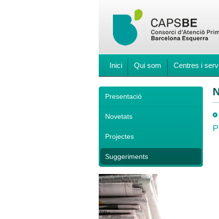
Inici
Qui som
Centres i serv
N
Presentació
Novetats
P
Projectes
Suggeriments