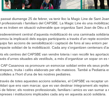
 passat diumenge 25 de febrer, va tenir lloc la Magic Line de Sant Joa
 professionals i familiars del CAPSBE. La Magic Line és una mobilitza
ue es troben en situació vulnerable que organitza Sant Joan de Déu a 
esdeveniment central d'aquesta mobilització és una caminada solidària,
omou la implicació dels equips participants a través d'un repte econòm
uips fan accions de sensibilització i captació de fons al seu entorn per a
impacte solidari de la mobilització. Cada any s'organitzen centenars d'acc
ts els centres del CAPSBE van vendre loteria i van recollir les aportaci
avés d'urnes situades als vestíbuls, a més d'organitzar un sopar on es 
l CAP Casanova va promoure un esmorzar solidari entre els seus profes
trepans, truita i cafès elaborats per ells mateixos. També a Pediatria
collides a l'hort d'una de les nostres pediatres.
través de totes aquestes accions solidaries, el CAPSBE va recaptar un 
lidari que ens vam marcar, que es van destinar íntegrament als reptes s
 de febrer, els nostres professionals, familiars i amics es van sumar a
preses i institucions implicades cada any en aquesta acció solidària.