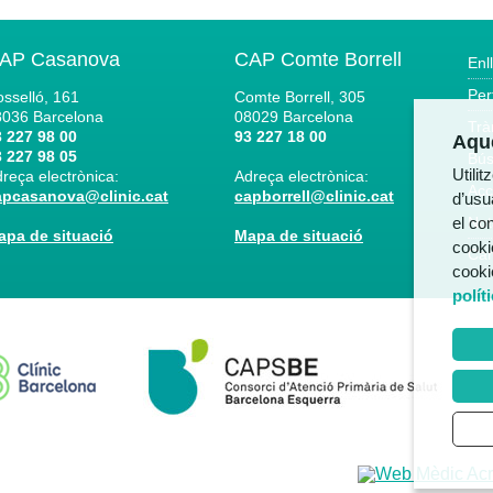
AP Casanova
CAP Comte Borrell
Enl
Per
sselló, 161
Comte Borrell, 305
8036
Barcelona
08029
Barcelona
Trà
 227 98 00
93 227 18 00
Aque
 227 98 05
Bús
Utili
reça electrònica:
Adreça electrònica:
Acc
apcasanova@clinic.cat
capborrell@clinic.cat
d’usua
el co
Not
apa de situació
Mapa de situació
cooki
Can
cooki
polít