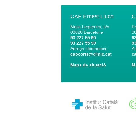
CAP Ernest Lluch
C
Mejia Lequerica, s/n
Ro
08028
Barcelona
0
93 227 55 90
93
93 227 55 99
93
Adreça electrònica:
Ad
capcorts@clinic.cat
c
Mapa de situació
M