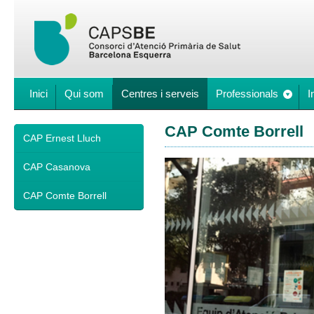
Inici
Qui som
Centres i serveis
Professionals
I
CAP Comte Borrell
CAP Ernest Lluch
CAP Casanova
CAP Comte Borrell