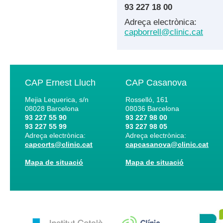
93 227 18 00
Adreça electrònica:
capborrell@clinic.cat
CAP Ernest Lluch
CAP Casanova
Mejia Lequerica, s/n
Rosselló, 161
08028
Barcelona
08036
Barcelona
93 227 55 90
93 227 98 00
93 227 55 99
93 227 98 05
Adreça electrònica:
Adreça electrònica:
capcorts@clinic.cat
capcasanova@clinic.cat
Mapa de situació
Mapa de situació