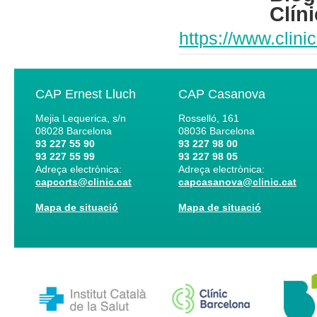
Clíni
https://www.clini
CAP Ernest Lluch
CAP Casanova
Mejia Lequerica, s/n
Rosselló, 161
08028
Barcelona
08036
Barcelona
93 227 55 90
93 227 98 00
93 227 55 99
93 227 98 05
Adreça electrònica:
Adreça electrònica:
capcorts@clinic.cat
capcasanova@clinic.cat
Mapa de situació
Mapa de situació