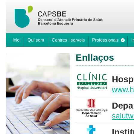
Inici
Qui som
Centres i serveis
Professionals
I
Enllaços
Hospi
www.ho
Depar
salutw
Insti