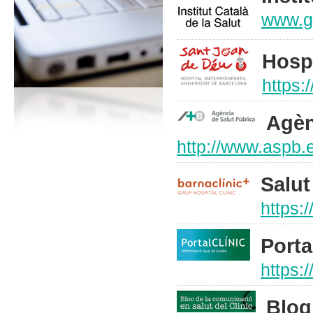
www.ge
Hosp
https:
Agèn
http://www.aspb.
Salut
https:
Porta
https:
Blog