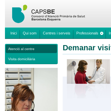
Inici
Qui som
Centres i serveis
Professionals
I
Demanar visi
Atenció al centre
Visita domiciliària