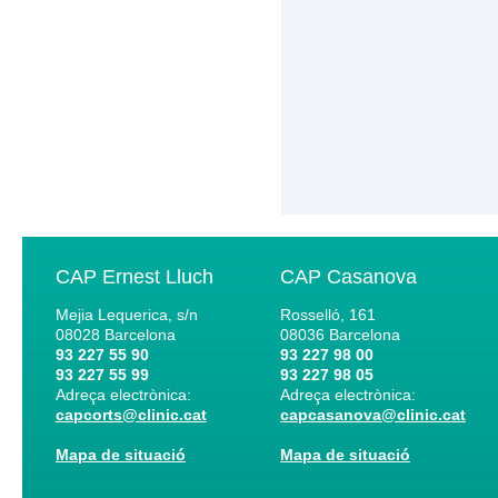
CAP Ernest Lluch
CAP Casanova
Mejia Lequerica, s/n
Rosselló, 161
08028
Barcelona
08036
Barcelona
93 227 55 90
93 227 98 00
93 227 55 99
93 227 98 05
Adreça electrònica:
Adreça electrònica:
capcorts@clinic.cat
capcasanova@clinic.cat
Mapa de situació
Mapa de situació