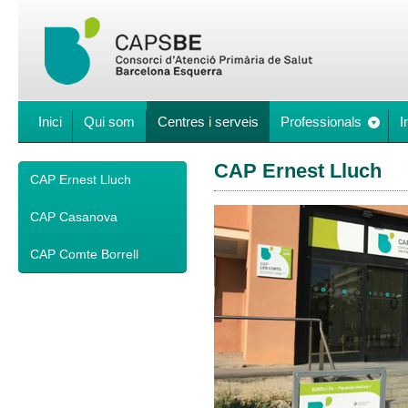
Inici
Qui som
Centres i serveis
Professionals
I
CAP Ernest Lluch
CAP Ernest Lluch
CAP Casanova
CAP Comte Borrell