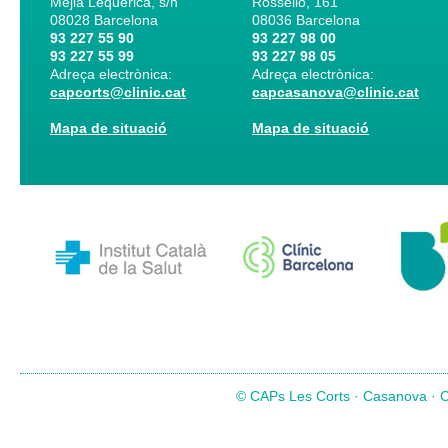
Mejia Lequerica, s/n
Rosselló, 161
08028
Barcelona
08036
Barcelona
93 227 55 90
93 227 98 00
93 227 55 99
93 227 98 05
Adreça electrònica:
Adreça electrònica:
capcorts@clinic.cat
capcasanova@clinic.cat
Mapa de situació
Mapa de situació
© CAPs Les Corts · Casanova · Co