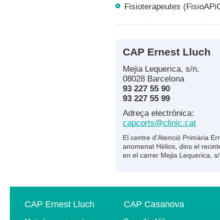
Fisioterape
CAP Ernest Lluch
Mejia Lequerica, s/n.
08028 Barcelona
93 227 55 90
93 227 55 99
Adreça electrònica:
capcorts@clinic.cat
El centre d'Atenció Primària Erne
anomenat Hèlios, dins el recinte
en el carrer Mejia Lequerica, s/
CAP Ernest Lluch
CAP Casanova