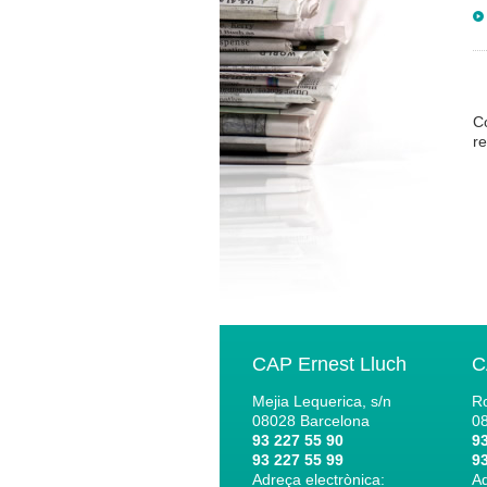
C
re
CAP Ernest Lluch
C
Mejia Lequerica, s/n
Ro
08028
Barcelona
0
93 227 55 90
93
93 227 55 99
93
Adreça electrònica:
Ad