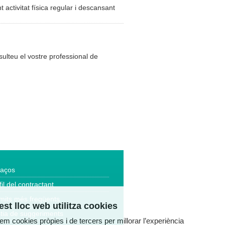
t activitat física regular i descansant
ulteu el vostre professional de
laços
fil del contractant
mits més freqüents
st lloc web utilitza cookies
tia de suggeriments
tzem cookies pròpies i de tercers per millorar l’experiència