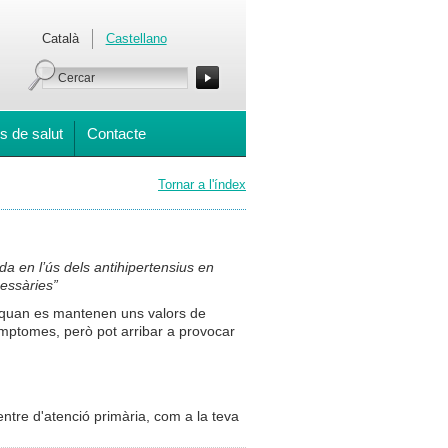
Català
Castellano
s de salut
Contacte
Tornar a l'índex
 en l’ús dels antihipertensius en
cessàries”
ix quan es mantenen uns valors de
ímptomes, però pot arribar a provocar
entre d'atenció primària, com a la teva