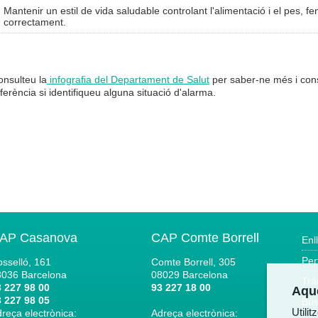
Mantenir un estil de vida saludable controlant l'alimentació i el pes, fen
correctament.
onsulteu la
infografia del Departament de Salut
per saber-ne més i cons
ferència si identifiqueu alguna situació d'alarma.
AP Casanova
CAP Comte Borrell
Enl
Per
sselló, 161
Comte Borrell, 305
8036
Barcelona
08029
Barcelona
Trà
 227 98 00
93 227 18 00
Aque
 227 98 05
Bús
Utili
reça electrònica:
Adreça electrònica: