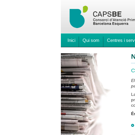
Inici
Qui som
Centres i serv
N
C
E
pa
La
p
co
É