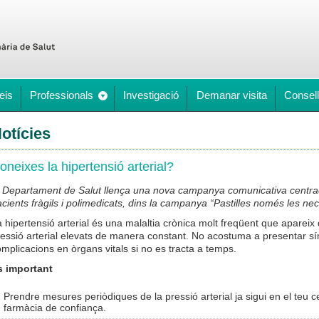
eis
Professionals
Investigació
Demanar visita
Consell
otícies
oneixes la hipertensió arterial?
l Departament de Salut llença una nova campanya comunicativa centrada
cients fràgils i polimedicats, dins la campanya “Pastilles només les ne
 hipertensió arterial és una malaltia crònica molt freqüent que apare
ressió arterial elevats de manera constant. No acostuma a presentar s
mplicacions en òrgans vitals si no es tracta a temps.
s important
Prendre mesures periòdiques de la pressió arterial ja sigui en el teu c
farmàcia de confiança.