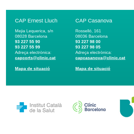
CAP Ernest Lluch
CAP Casanova
Mejia Lequerica, s/n
Rosselló, 161
08028
Barcelona
08036
Barcelona
93 227 55 90
93 227 98 00
93 227 55 99
93 227 98 05
Adreça electrònica:
Adreça electrònica:
capcorts@clinic.cat
capcasanova@clinic.cat
Mapa de situació
Mapa de situació