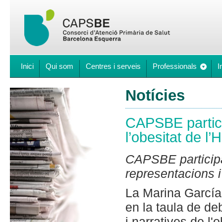
Inici
Qui som
Centres i serveis
Professionals
I
Notícies
CAPSBE partici
l’obesitat de l’
CAPSBE participa 
representacions i 
La Marina García,
en la taula de de
i narratives de l'