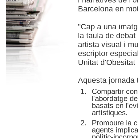
Barcelona en moti
"Cap a una imatge
la taula de debat
artista visual i m
escriptor especial
Unitat d'Obesitat 
Aquesta jornada 
Compartir cone
l'abordatge de
basats en l'ev
artístiques.
Promoure la col
agents implicat
polític-incorp