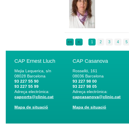
<<
<
1
2
3
4
5
CAP Ernest Lluch
CAP Casanova
Mejia Lequerica, s/n
Rosselló, 161
08028
Barcelona
08036
Barcelona
93 227 55 90
93 227 98 00
93 227 55 99
93 227 98 05
Adreça electrònica:
Adreça electrònica:
capcorts@clinic.cat
capcasanova@clinic.cat
Mapa de situació
Mapa de situació