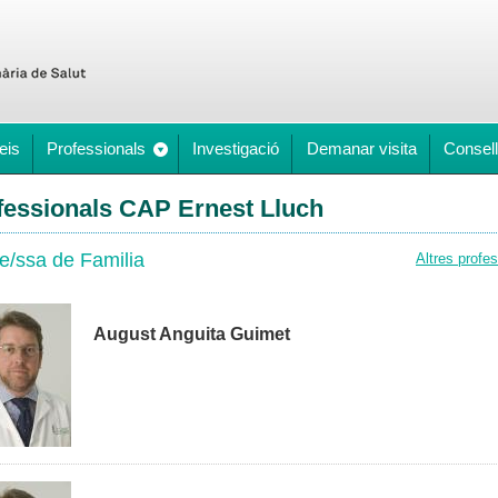
eis
Professionals
Investigació
Demanar visita
Consell
fessionals CAP Ernest Lluch
e/ssa de Familia
Altres profe
August Anguita Guimet