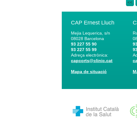
<<
CAP Ernest Lluch
C
Mejia Lequerica, s/n
Ro
08028
Barcelona
0
93 227 55 90
93
93 227 55 99
93
Adreça electrònica:
Ad
capcorts@clinic.cat
c
Mapa de situació
M