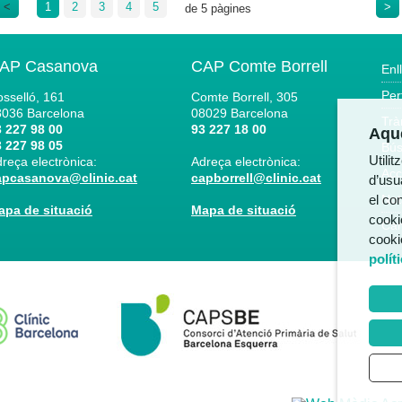
<
1
2
3
4
5
>
de 5 pàgines
AP Casanova
CAP Comte Borrell
Enl
Per
sselló, 161
Comte Borrell, 305
8036
Barcelona
08029
Barcelona
Trà
 227 98 00
93 227 18 00
Aque
 227 98 05
Bús
Utili
reça electrònica:
Adreça electrònica:
Acc
apcasanova@clinic.cat
capborrell@clinic.cat
d’usua
el co
Not
apa de situació
Mapa de situació
cooki
Can
cooki
polít