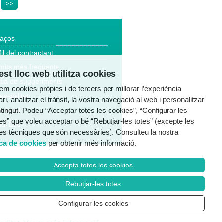
>>
laços
fil del contractant
mits més freqüents
st lloc web utilitza cookies
tia de suggeriments
tzem cookies pròpies i de tercers per millorar l’experiència
essibilitat
ri, analitzar el trànsit, la vostra navegació al web i personalitzar
ntingut. Podeu “Acceptar totes les cookies”, “Configurar les
a legal
es” que voleu acceptar o bé “Rebutjar-les totes” (excepte les
al Ètic
es tècniques que són necessàries). Consulteu la nostra
ica de cookies
per obtenir més informació.
Accepta totes les cookies
Rebutjar-les totes
Configurar les cookies