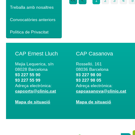
<<
<
1
2
3
4
5
Treballa amb nosaltres
Convocatòries anteriors
Política de Privacitat
CAP Ernest Lluch
CAP Casanova
Mejia Lequerica, s/n
Rosselló, 161
08028
Barcelona
08036
Barcelona
93 227 55 90
93 227 98 00
93 227 55 99
93 227 98 05
Adreça electrònica:
Adreça electrònica:
capcorts@clinic.cat
capcasanova@clinic.cat
Mapa de situació
Mapa de situació