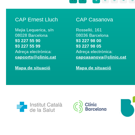
CAP Ernest Lluch
CAP Casanova
Mejia Lequerica, s/n
Rosselló, 161
08028
Barcelona
08036
Barcelona
93 227 55 90
93 227 98 00
93 227 55 99
93 227 98 05
Adreça electrònica:
Adreça electrònica:
capcorts@clinic.cat
capcasanova@clinic.cat
Mapa de situació
Mapa de situació