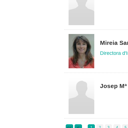
Mireia Sa
Directora d
Josep Mª 
<<
<
1
2
3
4
5