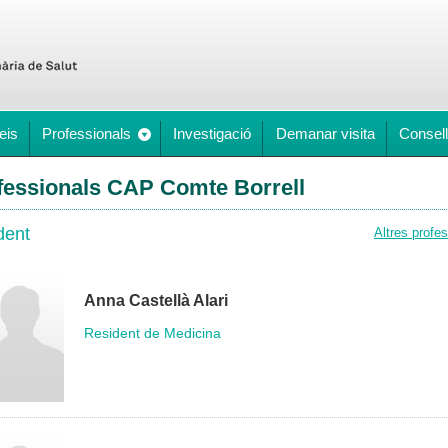
eis
Professionals
Investigació
Demanar visita
Consell
fessionals CAP Comte Borrell
dent
Altres profe
Anna Castellà Alari
Resident de Medicina