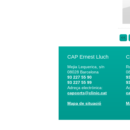
<<
CAP Ernest Lluch
C
Mejia Lequerica, s/n
Ro
08028
Barcelona
0
93 227 55 90
93
93 227 55 99
93
Adreça electrònica:
Ad
capcorts@clinic.cat
c
Mapa de situació
M