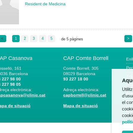
Resident de Medicina
<
1
2
3
4
5
>
de 5 pàgines
AP Casanova
CAP Comte Borrell
Enl
Per
sselló, 161
Comte Borrell, 305
8036
Barcelona
08029
Barcelona
Trà
 227 98 00
93 227 18 00
Aque
 227 98 05
Bús
Utili
reça electrònica:
Adreça electrònica:
Acc
apcasanova@clinic.cat
capborrell@clinic.cat
d’usua
el co
Not
apa de situació
Mapa de situació
cooki
Can
cooki
polít