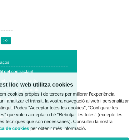
>>
laços
fil del contractant
mits més freqüents
st lloc web utilitza cookies
tia de suggeriments
tzem cookies pròpies i de tercers per millorar l’experiència
essibilitat
ri, analitzar el trànsit, la vostra navegació al web i personalitzar
ntingut. Podeu “Acceptar totes les cookies”, “Configurar les
a legal
es” que voleu acceptar o bé “Rebutjar-les totes” (excepte les
al Ètic
es tècniques que són necessàries). Consulteu la nostra
ica de cookies
per obtenir més informació.