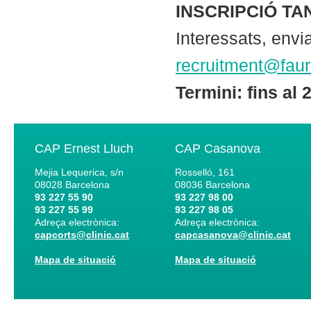
INSCRIPCIÓ T
Interessats, envi
recruitment@fau
Termini: fins al 
CAP Ernest Lluch
CAP Casanova
Mejia Lequerica, s/n
Rosselló, 161
08028
Barcelona
08036
Barcelona
93 227 55 90
93 227 98 00
93 227 55 99
93 227 98 05
Adreça electrònica:
Adreça electrònica:
capcorts@clinic.cat
capcasanova@clinic.cat
Mapa de situació
Mapa de situació