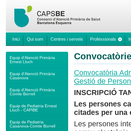
Inici
Qui som
Centres i serveis
Professionals
I
Convocatòrie
Equip d'Atenció Primària
Ernest Lluch
Convocatòria Adm
Equip d'Atenció Primària
Casanova
Gestió de Perso
Equip d'Atenció Primària
INSCRIPCIÓ T
Comte Borrell
Les persones ca
Equip de Pediatria Ernest
Lluch - CAPIBE
citades per una 
Equip de Pediatria
Les persones int
Casanova-Comte Borrell