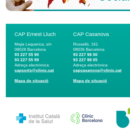
CAP Ernest Lluch
CAP Casanova
Mejia Lequerica, s/n
Rosselló, 161
08028
Barcelona
08036
Barcelona
93 227 55 90
93 227 98 00
93 227 55 99
93 227 98 05
Adreça electrònica:
Adreça electrònica:
capcorts@clinic.cat
capcasanova@clinic.cat
Mapa de situació
Mapa de situació