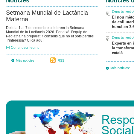
Notícies
Notícies d
Setmana Mundial de Lactància
Departament de
El nou mèto
Materna
de coll uter
humà en 3.
Del dia 1 al 7 de setembre celebrem la Setmana
Mundial de la Lactància 2026. Per això, l’equip de
Pediatria ha preparat 7 consells que no et pots perdre!
Departament de
T’interessa? Clica aquí!
Experts en 
[+] Continueu llegint
la transform
català
Més notícies
RSS
Més notícies: