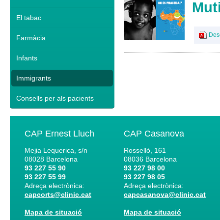
Muti
El tabac
Des
Farmàcia
Infants
Immigrants
Consells per als pacients
CAP Ernest Lluch
CAP Casanova
Mejia Lequerica, s/n
Rosselló, 161
08028
Barcelona
08036
Barcelona
93 227 55 90
93 227 98 00
93 227 55 99
93 227 98 05
Adreça electrònica:
Adreça electrònica:
capcorts@clinic.cat
capcasanova@clinic.cat
Mapa de situació
Mapa de situació