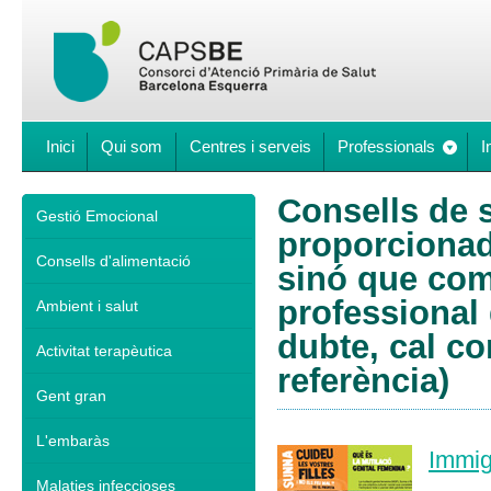
Inici
Qui som
Centres i serveis
Professionals
I
Consells de s
Gestió Emocional
proporcionad
Consells d'alimentació
sinó que comp
professional 
Ambient i salut
dubte, cal co
Activitat terapèutica
referència)
Gent gran
L'embaràs
Immig
Malaties infeccioses